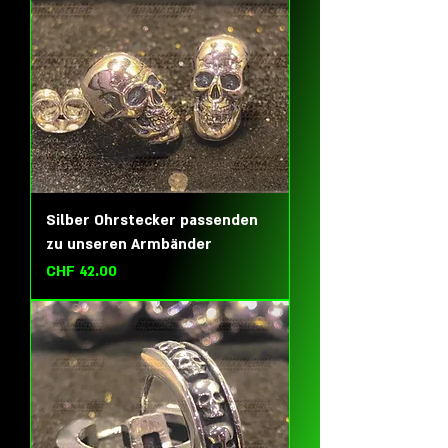
Silber Ohrstecker passenden
zu unseren Armbänder
Preis
CHF 42.00