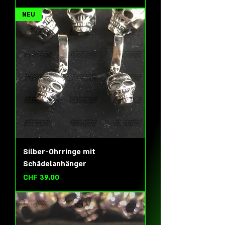
NEU
Silber-Ohrringe mit
Schädelanhänger
Preis
CHF 39.00