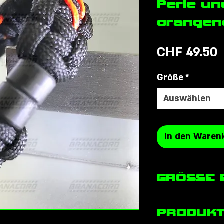
Perle u
orangen
P
CHF 49.50
Größe
*
Auswählen
In den Waren
GRÖSSE 
Um die optimale 
PRODUKT
Armband zu besti