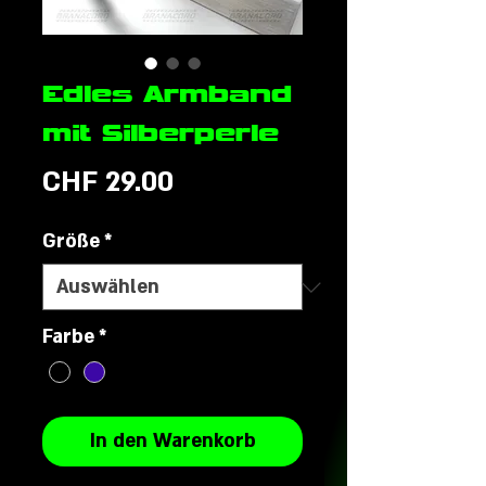
Edles Armband
mit Silberperle
Preis
CHF 29.00
Größe
*
Farbe
*
In den Warenkorb