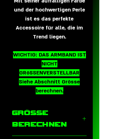
Mit seiner auffälligen Farbe
und der hochwertigen Perle
ist es das perfekte
Accessoire für alle, die im
Trend liegen.
WICHTIG: DAS ARMBAND IST
NICHT
GRöSSENVERSTELLBAR
Siehe Abschnitt Grösse
berechnen.
GRÖSSE
BERECHNEN