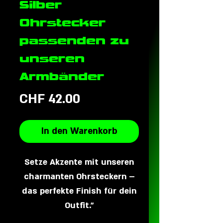
Silber
Ohrstecker
passenden zu
unseren
Armbänder
Preis
CHF 42.00
In den Warenkorb
Setze Akzente mit unseren
charmanten Ohrsteckern –
das perfekte Finish für dein
Outfit."