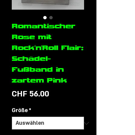
Romantischer
Rose mit
Rock'n'Roll Flair:
Schädel-
Fußband in
zartem Pink
Preis
CHF 56.00
Größe
*